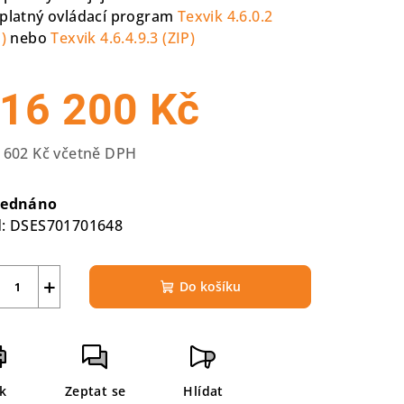
platný ovládací program
Texvik 4.6.0.2
)
nebo
Texvik 4.6.4.9.3 (ZIP)
16 200 Kč
 602 Kč včetně DPH
rná
a:
jednáno
:
DSES701701648
+
Do košíku
sk
Zeptat se
Hlídat