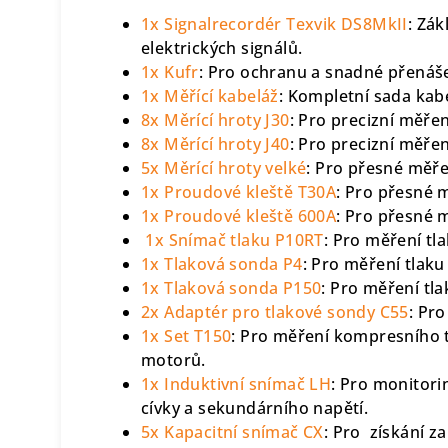
1x Signalrecordér Texvik DS8MkII
: Zák
elektrických signálů.
1x Kufr
: Pro ochranu a snadné přenáše
1x Měřící kabeláž
: Kompletní sada kabe
8x Měrící hroty J30
: Pro precizní měřen
8x Měrící hroty J40
: Pro precizní měřen
5x Měrící hroty velké
: Pro přesné měře
1x Proudové kleště T30A
: Pro přesné 
1x Proudové kleště 600A
: Pro přesné 
1x Snímač tlaku P10RT
: Pro měření tl
1x Tlaková sonda P4
: Pro měření tlaku
1x Tlaková sonda P150
: Pro měření tl
2x Adaptér pro tlakové sondy C55
: Pr
1x Set T150
: P
ro měření kompresního 
motorů.
1x Induktivní snímač LH
: P
ro monitori
cívky a sekundárního napětí.
5x Kapacitní snímač CX
: Pro
získání za