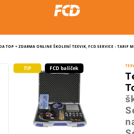
ADA TOP
+ ZDARMA ONLINE ŠKOLENÍ TEXVIK, FCD SERVICE - TARIF
TEX
TIP
FCD balíček
T
T
š
S
n
S