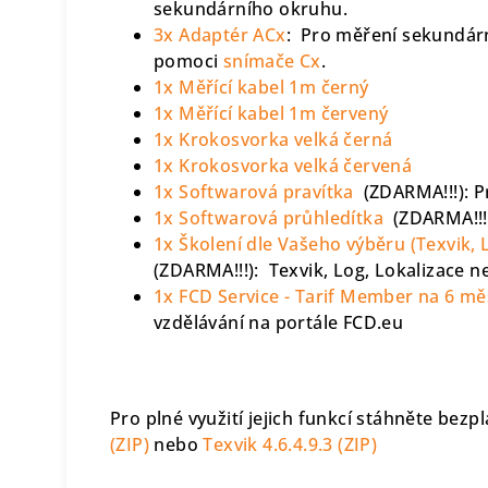
sekundárního okruhu
.
3x Adaptér ACx
:
Pro měření sekundárn
pomoci
snímače Cx
.
1x Měřící kabel 1m černý
1x Měřící kabel 1m červený
1x Krokosvorka velká černá
1x Krokosvorka velká červená
1x Softwarová pravítka
(ZDARMA!!!): Pr
1x Softwarová průhledítka
(ZDARMA!!!):
1x Školení dle Vašeho výběru (Texvik, 
(ZDARMA!!!): Texvik, Log, Lokalizace n
1x FCD Service - Tarif Member na 6 mě
vzdělávání na portále FCD.eu
Pro plné využití jejich funkcí stáhněte bez
(ZIP)
nebo
Texvik 4.6.4.9.3 (ZIP)