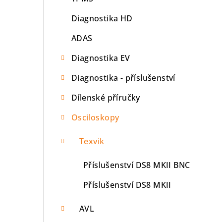
n
Diagnostika HD
n
ADAS
í
p
Diagnostika EV
a
Diagnostika - příslušenství
n
Dílenské příručky
e
Osciloskopy
l
Texvik
Příslušenství DS8 MKII BNC
Příslušenství DS8 MKII
AVL