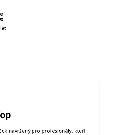
let
Top
ček navržený pro profesionály, kteří