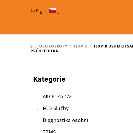
Přejít
na
CZK
obsah
/
OSCILOSKOPY
/
TEXVIK
/
TEXVIK DS8 MKII S
DOMŮ
PRŮHLEDÍTKA
P
o
Přeskočit
Kategorie
kategorie
s
AKCE: Za 1/2
t
FCD Služby
r
Diagnostika osobní
a
TPMS