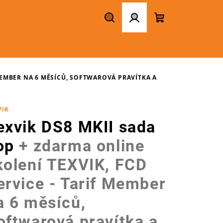
Hledat
Přihlášení
Nákupní
košík
 MEMBER NA 6 MĚSÍCŮ, SOFTWAROVÁ PRAVÍTKA A
VIK
exvik DS8 MKII sada
op
+ zdarma online
kolení TEXVIK, FCD
ervice - Tarif Member
a 6 měsíců,
oftwarová pravítka a