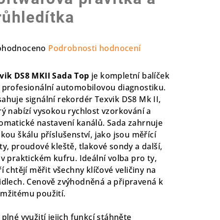
růhledítka
ůměrné
ohodnoceno
Podrobnosti hodnocení
nocení
duktu
vik DS8 MKII Sada Top
je kompletní balíček
 profesionální automobilovou diagnostiku.
ahuje signální rekordér Texvik DS8 Mk II,
rý nabízí vysokou rychlost vzorkování a
omatické nastavení kanálů. Sada zahrnuje
zdiček.
okou škálu příslušenství, jako jsou měřící
ty, proudové kleště, tlakové sondy a další,
 v praktickém kufru. Ideální volba pro ty,
ří chtějí měřit všechny klíčové veličiny na
idlech. Cenově zvýhodněná a připravená k
mžitému použití.
 plné využití jejich funkcí stáhněte