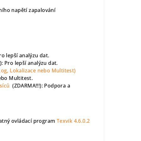
ího napětí zapalování
o lepší analýzu dat.
 Pro lepší analýzu dat.
Log, Lokalizace nebo Multitest)
ebo Multitest.
síců
(ZDARMA!!!): Podpora a
platný ovládací program
Texvik 4.6.0.2