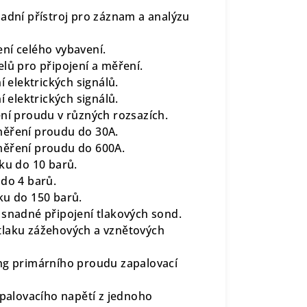
ladní přístroj pro záznam a analýzu
ní celého vybavení.
lů pro připojení a měření.
í elektrických signálů.
í elektrických signálů.
ní proudu v různých rozsazích.
měření proudu do 30A.
měření proudu do 600A.
aku do 10 barů.
 do 4 barů.
aku do 150 barů.
o snadné připojení tlakových sond.
tlaku zážehových
a vznětových
ng primárního proudu zapalovací
palovacího napětí z jednoho