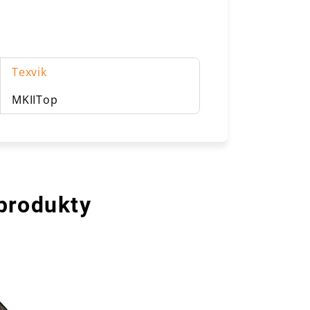
Texvik
MKIITop
 produkty