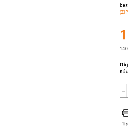
bez
(ZIP
1
140
Mě
cen
Ob
Kód
−
Ti