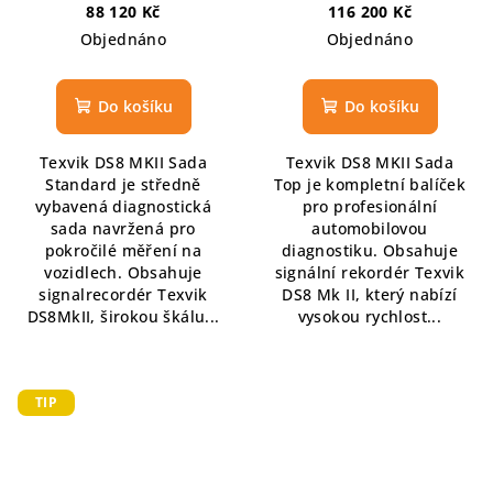
školení TEXVIK, FCD
TEXVIK, FCD Service - Tarif
88 120 Kč
116 200 Kč
Service - Tarif Member na
Member na 6 měsíců,
Objednáno
Objednáno
6 měsíců, Softwarová
Softwarová pravítka a
pravítka a průhledítka
průhledítka
Do košíku
Do košíku
Texvik DS8 MKII Sada
Texvik DS8 MKII Sada
Standard je středně
Top je kompletní balíček
vybavená diagnostická
pro profesionální
sada navržená pro
automobilovou
pokročilé měření na
diagnostiku. Obsahuje
vozidlech. Obsahuje
signální rekordér Texvik
signalrecordér Texvik
DS8 Mk II, který nabízí
DS8MkII, širokou škálu...
vysokou rychlost...
TIP