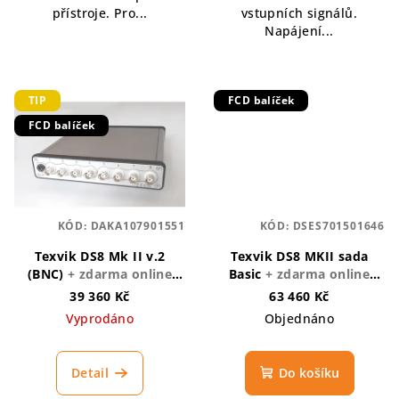
přístroje. Pro...
vstupních signálů.
Napájení...
TIP
FCD balíček
FCD balíček
KÓD:
DAKA107901551
KÓD:
DSES701501646
Texvik DS8 Mk II v.2
Texvik DS8 MKII sada
(BNC)
+ zdarma online
Basic
+ zdarma online
školení TEXVIK
školení TEXVIK, FCD
39 360 Kč
63 460 Kč
Service - Tarif Member na
Vyprodáno
Objednáno
6 měsíců, Softwarová
pravítka a průhledítka
Detail
Do košíku