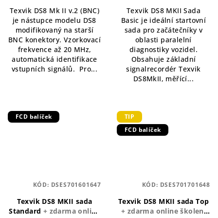
Texvik DS8 Mk II v.2 (BNC)
Texvik DS8 MKII Sada
je nástupce modelu DS8
Basic je ideální startovní
modifikovaný na starší
sada pro začátečníky v
BNC konektory. Vzorkovací
oblasti paralelní
frekvence až 20 MHz,
diagnostiky vozidel.
automatická identifikace
Obsahuje základní
vstupních signálů. Pro...
signalrecordér Texvik
DS8MkII, měřící...
FCD balíček
TIP
FCD balíček
KÓD:
DSES701601647
KÓD:
DSES701701648
Texvik DS8 MKII sada
Texvik DS8 MKII sada Top
Standard
+ zdarma online
+ zdarma online školení