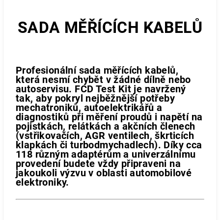
SADA MĚŘÍCÍCH KABELŮ
Profesionální sada měřících kabelů,
která nesmí chybět v žádné dílně nebo
autoservisu.
FCD Test Kit
je navržený
tak, aby pokryl nejběžnější potřeby
mechatroniků, autoelektrikářů a
diagnostiků při měření proudů i napětí na
pojistkách, relátkách a akčních členech
(vstřikovačích, AGR ventilech, škrticích
klapkách či turbodmychadlech). Díky
cca
118 různým adaptérům
a univerzálnímu
provedení budete vždy připraveni na
jakoukoli výzvu v oblasti automobilové
elektroniky.