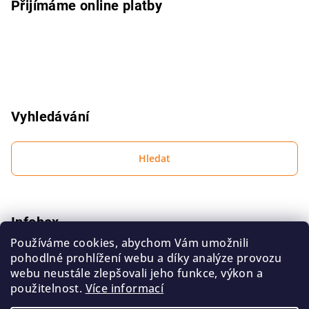
Přijímáme online platby
Vyhledávání
Hledat
Infobox
Používáme cookies, abychom Vám umožnili
Podmínky ochrany osobních údajů
pohodlné prohlížení webu a díky analýze provozu
Obchodní podmínky
webu neustále zlepšovali jeho funkce, výkon a
použitelnost.
Více informací
Kontakt