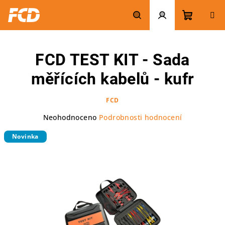
Přejít
na
obsah
Nákupn
Hledat
Přihlášení
FCD TEST KIT - Sada
košík
měřících kabelů - kufr
FCD
Průměrné
Neohodnoceno
Podrobnosti hodnocení
hodnocení
Novinka
produktu
je
0,0
z
5
hvězdiček.