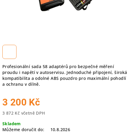
Profesionální sada 58 adaptérů pro bezpečné měření
proudu i napětí v autoservisu. Jednoduché připojení, široká
kompatibilita a odolné ABS pouzdro pro maximální pohodlí
a ochranu v dílně.
3 200 Kč
3 872 Kč včetně DPH
Měrná
Skladem
cena:
Můžeme doručit do:
10.8.2026