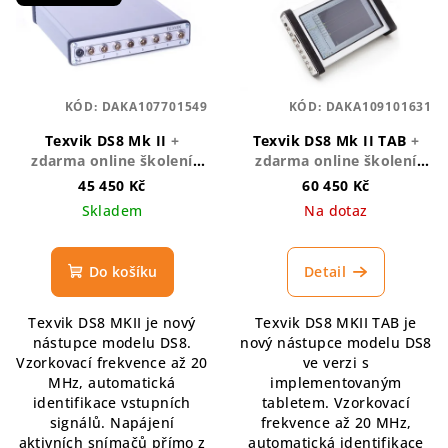
KÓD:
DAKA107701549
KÓD:
DAKA109101631
Texvik DS8 Mk II
+
Texvik DS8 Mk II TAB
+
zdarma online školení
zdarma online školení
TEXVIK
TEXVIK
45 450 Kč
60 450 Kč
Skladem
Na dotaz
Do košíku
Detail
Texvik DS8 MKII je nový
Texvik DS8 MKII TAB je
nástupce modelu DS8.
nový nástupce modelu DS8
Vzorkovací frekvence až 20
ve verzi s
MHz, automatická
implementovaným
identifikace vstupních
tabletem. Vzorkovací
signálů. Napájení
frekvence až 20 MHz,
aktivních snímačů přímo z
automatická identifikace