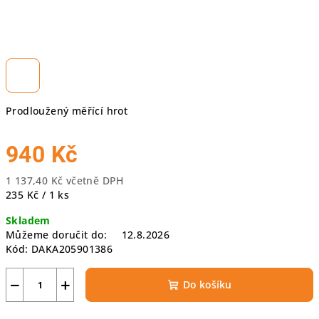
Prodloužený měřící hrot
940 Kč
1 137,40 Kč včetně DPH
Měrná
235 Kč / 1 ks
cena:
Skladem
Můžeme doručit do:
12.8.2026
Kód:
DAKA205901386
−
+
Do košíku