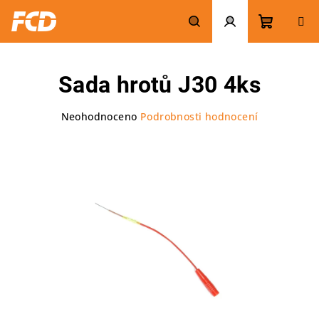
Přejít
na
obsah
Nákupn
Hledat
Přihlášení
Sada hrotů J30 4ks
košík
Průměrné
Neohodnoceno
Podrobnosti hodnocení
hodnocení
produktu
je
0,0
z
5
hvězdiček.