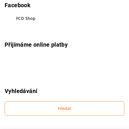
p
Facebook
a
FCD Shop
t
í
Přijímáme online platby
Vyhledávání
Hledat