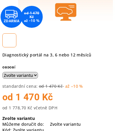
Z
od 1 470
Kč
až –10 %
ZDARMA
D
A
R
Diagnostický portál na 3, 6 nebo 12 měsíců
M
OBDOBÍ
A
standardní cena:
od 1 470 Kč
až –10 %
od
1 470 Kč
od
1 778,70 Kč
včetně DPH
Měrná
Zvolte variantu
cena:
Můžeme doručit do:
Zvolte variantu
Kód:
Zvolte variantu