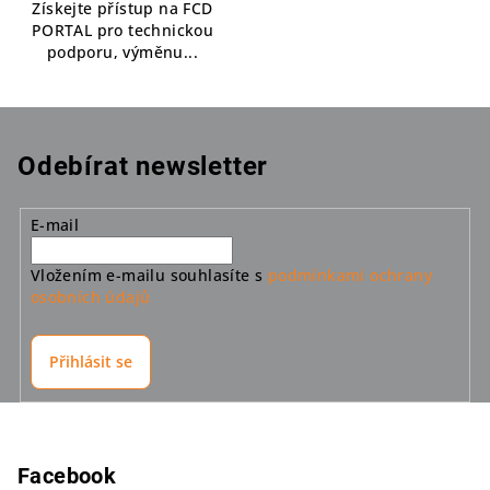
Získejte přístup na FCD
PORTAL pro technickou
podporu, výměnu...
Odebírat newsletter
E-mail
Vložením e-mailu souhlasíte s
podmínkami ochrany
osobních údajů
Přihlásit se
Z
á
p
Facebook