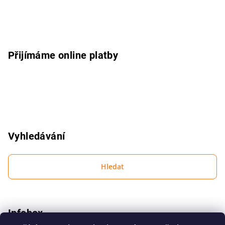
a
t
í
Přijímáme online platby
Vyhledávání
Hledat
Infobox