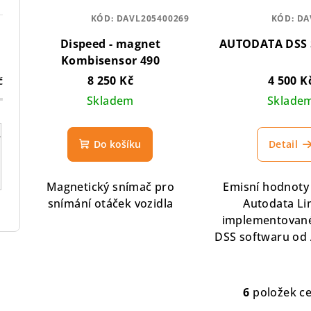
KÓD:
DAVL205400269
KÓD:
DA
Dispeed - magnet
AUTODATA DSS 
Kombisensor 490
8 250 Kč
4 500 K
č
Skladem
Sklade
Do košíku
Detail
Magnetický snímač pro
Emisní hodnoty
snímání otáček vozidla
Autodata Li
implementované
DSS softwaru od 
6
položek c
O