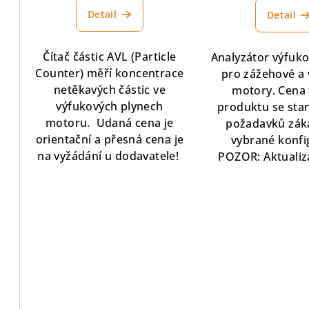
u
t
Detail
Detail
k
ů
t
Čítač částic AVL (Particle
Analyzátor výfuko
Counter) měří koncentrace
pro zážehové a
ů
netěkavých částic ve
motory. Cena
výfukových plynech
produktu se sta
motoru. Udaná cena je
požadavků zák
orientační a přesná cena je
vybrané konfi
na vyžádání u dodavatele!
POZOR: Aktualiza