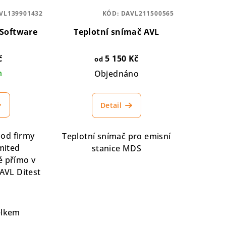
VL139901432
KÓD:
DAVL211500565
Software
Teplotní snímač AVL
č
5 150 Kč
od
m
Objednáno
Detail
 od firmy
Teplotní snímač pro emisní
mited
stanice MDS
 přímo v
AVL Ditest
elkem