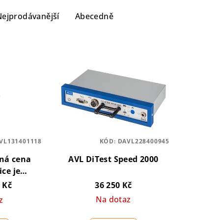
Nejprodávanější
Abecedně
VL131401118
KÓD:
DAVL228400945
ná cena
AVL DiTest Speed 2000
ce je
rádi Vám
 Kč
36 250 Kč
ídku na
Na dotaz
z