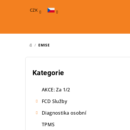
Přejít
na
CZK
obsah
/
EMISE
DOMŮ
P
o
Přeskočit
Kategorie
kategorie
s
AKCE: Za 1/2
t
FCD Služby
r
Diagnostika osobní
a
TPMS
n