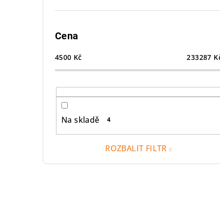
Cena
4500
Kč
233287
K
Na skladě
4
ROZBALIT FILTR