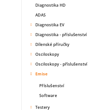
Diagnostika HD
n
ADAS
í
p
Diagnostika EV
a
Diagnostika - příslušenství
n
Dílenské příručky
e
Osciloskopy
l
Osciloskopy - příslušenství
Emise
Příslušenství
Software
Testery