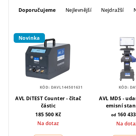
Ř
Doporučujeme
Nejlevnější
Nejdražší
a
z
V
e
Novinka
ý
n
p
í
i
p
s
r
KÓD:
DAVL144501631
KÓD:
DA
p
o
AVL DiTEST Counter - čítač
AVL MDS - uda
r
d
částic
emisní stani
o
orientační a 
185 500 Kč
160 433
u
od
vytvoříme nab
Na dotaz
d
Na dota
k
míru.