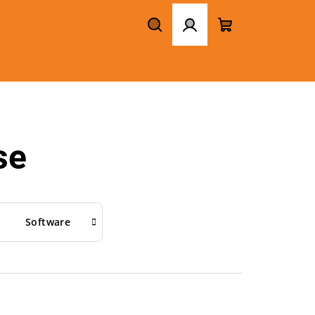
Hledat
Přihlášení
Nákupní
košík
se
Software