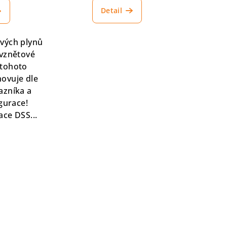
Detail
vých plynů
 vznětové
 tohoto
novuje dle
azníka a
gurace!
ce DSS...