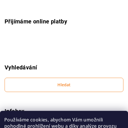
u
t
í
Přijímáme online platby
Vyhledávání
Hledat
Infobox
Používáme cookies, abychom Vám umožnili
Podmínky ochrany osobních údajů
pohodlné prohlížení webu a díky analýze provozu