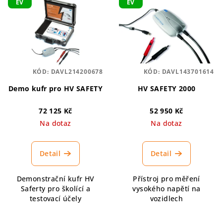
EV
EV
ý
d
p
u
i
k
s
t
p
ů
KÓD:
DAVL214200678
KÓD:
DAVL143701614
r
Demo kufr pro HV SAFETY
HV SAFETY 2000
o
d
72 125 Kč
52 950 Kč
u
Na dotaz
Na dotaz
k
t
Detail
Detail
ů
Demonstrační kufr HV
Přístroj pro měření
Saferty pro školící a
vysokého napětí na
testovací účely
vozidlech