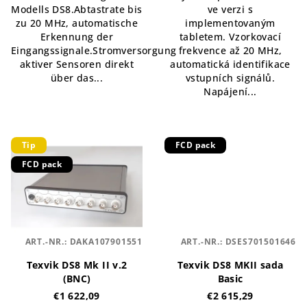
Modells DS8.Abtastrate bis
ve verzi s
zu 20 MHz, automatische
implementovaným
Erkennung der
tabletem. Vzorkovací
Eingangssignale.Stromversorgung
frekvence až 20 MHz,
aktiver Sensoren direkt
automatická identifikace
über das...
vstupních signálů.
Napájení...
Tip
FCD pack
FCD pack
ART.-NR.:
DAKA107901551
ART.-NR.:
DSES701501646
Texvik DS8 Mk II v.2
Texvik DS8 MKII sada
(BNC)
Basic
€1 622,09
€2 615,29