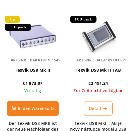
Tip
FCD pack
FCD pack
ART.-NR.:
DAKA107701549
ART.-NR.:
DAKA109101631
Texvik DS8 Mk II
Texvik DS8 Mk II TAB
€1 873,07
€2 491,24
Vorrätig
Zur Zeit nicht verfügbar
In den Warenkorb
Detail
Der Texvik DS8 MKII ist
Texvik DS8 MKII TAB je
der neue Nachfolger des
nový nástupce modelu DS8