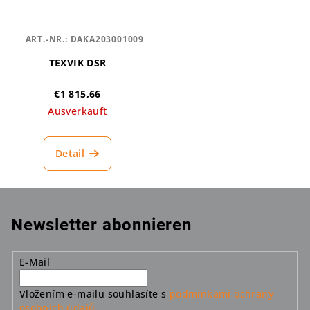
ART.-NR.:
DAKA203001009
TEXVIK DSR
€1 815,66
Ausverkauft
Detail
Newsletter abonnieren
E-Mail
Vložením e-mailu souhlasíte s
podmínkami ochrany
osobních údajů