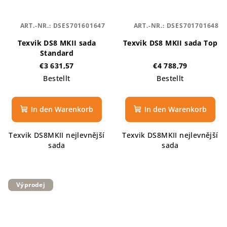
ART.-NR.:
DSES701601647
ART.-NR.:
DSES701701648
Texvik DS8 MKII sada
Texvik DS8 MKII sada Top
Standard
€3 631,57
€4 788,79
Bestellt
Bestellt
In den Warenkorb
In den Warenkorb
Texvik DS8MKII nejlevnější
Texvik DS8MKII nejlevnější
sada
sada
Výprodej