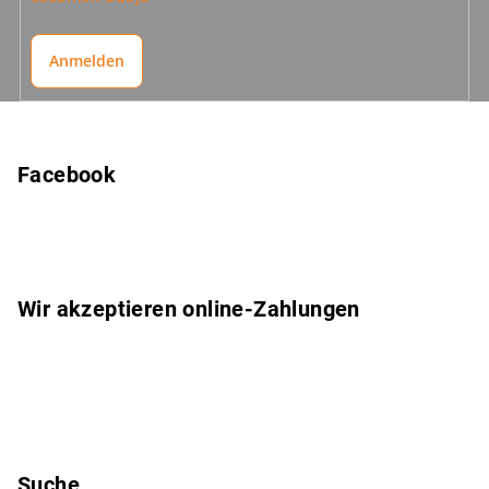
Anmelden
F
u
ß
Facebook
z
e
i
l
Wir akzeptieren online-Zahlungen
e
Suche