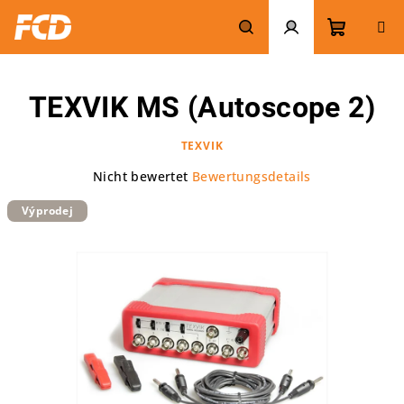
Zum
Inhalt
springen
Warenk
Suchen
Login
TEXVIK MS (Autoscope 2)
TEXVIK
Die
Nicht bewertet
Bewertungsdetails
durchschnittliche
Výprodej
Produktbewertung
ist
0,0
von
5
Sternen.