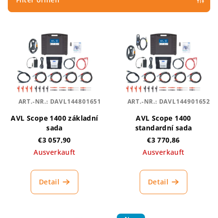
t
s
L
o
i
r
s
t
t
i
e
e
d
r
ART.-NR.:
DAVL144801651
ART.-NR.:
DAVL144901652
e
u
AVL Scope 1400 základní
AVL Scope 1400
r
n
sada
standardní sada
P
g
€3 057,90
€3 770,86
r
Ausverkauft
Ausverkauft
o
d
Detail
Detail
u
k
t