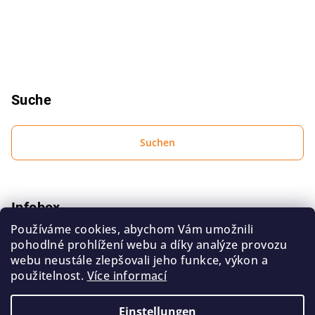
e
Suche
Suchen
Infobox
Používáme cookies, abychom Vám umožnili
Bedingungen zum Schutz personenbezogener Daten
pohodlné prohlížení webu a díky analýze provozu
Geschäftsbedingungen
webu neustále zlepšovali jeho funkce, výkon a
použitelnost.
Více informací
Kontakt
Einstellungen