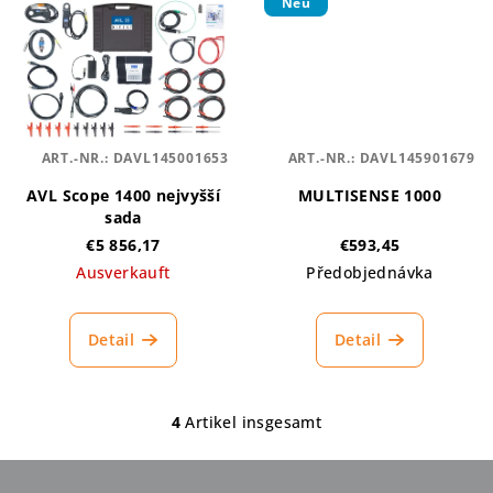
Neu
e
ART.-NR.:
DAVL145001653
ART.-NR.:
DAVL145901679
AVL Scope 1400 nejvyšší
MULTISENSE 1000
sada
€5 856,17
€593,45
Ausverkauft
Předobjednávka
Detail
Detail
4
Artikel insgesamt
S
t
e