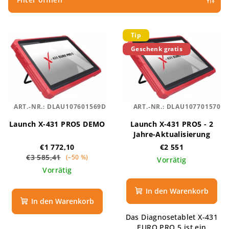
t
s
L
o
Tip
i
r
Geschenk gratis
s
t
t
i
e
e
d
r
ART.-NR.:
DLAU107601569D
ART.-NR.:
DLAU107701570
e
u
Launch X-431 PRO5 DEMO
Launch X-431 PRO5 - 2
r
n
Jahre-Aktualisierung
P
g
€1 772,10
€2 551
r
€3 585,41
(–50 %)
Vorrätig
o
Vorrätig
d
In den Warenkorb
u
In den Warenkorb
k
Das Diagnosetablet X-431
t
EURO PRO 5 ist ein