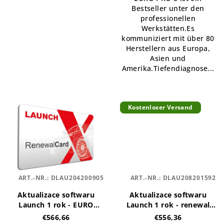
Bestseller unter den
e
professionellen
Werkstätten.Es
kommuniziert mit über 80
Herstellern aus Europa,
Asien und
Amerika.Tiefendiagnose...
Kostenloser Versand
ART.-NR.:
DLAU204200905
ART.-NR.:
DLAU208201592
Aktualizace softwaru
Aktualizace softwaru
Launch 1 rok - EURO
Launch 1 rok - renewal
PRO5, EURO PRO4,EURO
card
€566,66
€556,36