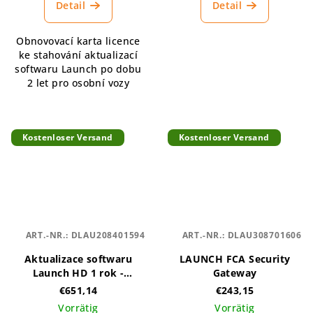
Detail
Detail
Obnovovací karta licence
ke stahování aktualizací
softwaru Launch po dobu
2 let pro osobní vozy
Kostenloser Versand
Kostenloser Versand
ART.-NR.:
DLAU208401594
ART.-NR.:
DLAU308701606
Aktualizace softwaru
LAUNCH FCA Security
Launch HD 1 rok -
Gateway
renewal card
€651,14
€243,15
Vorrätig
Vorrätig