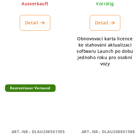
TURBO, EURO PRO
Ausverkauft
Vorrätig
Detail
Detail
Obnovovací karta licence
ke stahování aktualizací
softwaru Launch po dobu
jednoho roku pro osobní
vozy
Kostenloser Versand
ART.-NR.:
DLAU208501595
ART.-NR.:
DLAU208801598