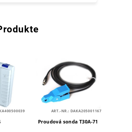
Produkte
KA400500039
ART.-NR.:
DAKA205001167
4
Proudová sonda T30A-71