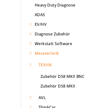
Heavy Duty Diagnose
e
ADAS
i
s
EV/HV
t
Diagnose Zubehör
e
Werkstatt Software
Messtechnik
TEXVIK
Zubehör DS8 MKII BNC
Zubehör DS8 MKII
AVL
ThinkCar