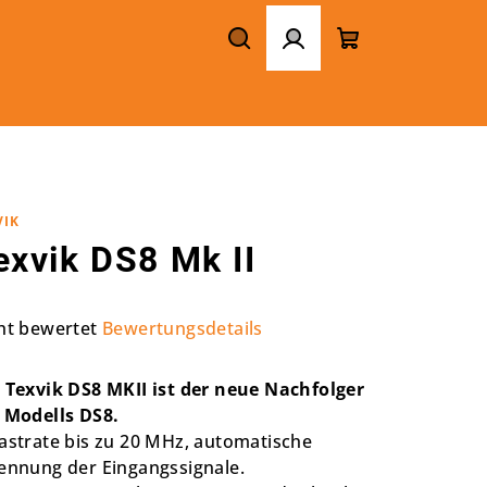
Suchen
Login
Warenkorb
VIK
exvik DS8 Mk II
ht bewertet
Bewertungsdetails
chschnittliche
duktbewertung
 Texvik DS8 MKII ist der neue Nachfolger
 Modells DS8.
astrate bis zu 20 MHz, automatische
ennung der Eingangssignale.