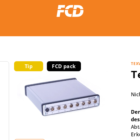
TEX
Tip
FCD pack
T
Die
Nic
dur
Pro
Der
ist
des
0,0
Abt
von
Erk
5