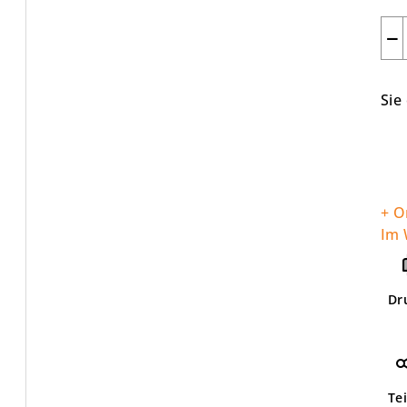
−
Sie
+ O
Im 
Dr
Te