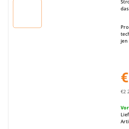
Str
Ste
das
Pro
tec
jen
€
€2 
Ver
Vor
Lie
Art