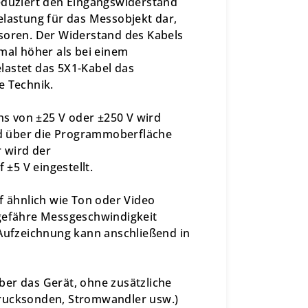
reduziert den Eingangswiderstand
elastung für das Messobjekt dar,
nsoren. Der Widerstand des Kabels
imal höher als bei einem
lastet das 5X1-Kabel das
e Technik.
s von ±25 V oder ±250 V wird
und über die Programmoberfläche
 wird der
±5 V eingestellt.
f ähnlich wie Ton oder Video
ngefähre Messgeschwindigkeit
 Aufzeichnung kann anschließend in
ber das Gerät, ohne zusätzliche
Drucksonden, Stromwandler usw.)