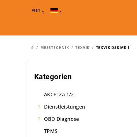
Zum
Inhalt
EUR
springen
/
MESSTECHNIK
/
TEXVIK
/
TEXVIK DS8 MK II
STARTSEITE
S
e
Kategorien
Kategorien
überspringen
i
AKCE: Za 1/2
t
Dienstleistungen
e
OBD Diagnose
n
TPMS
l