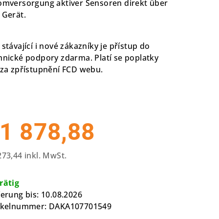
omversorgung aktiver Sensoren direkt über
rnen.
 Gerät.
 stávající i nové zákazníky je přístup do
hnické podpory zdarma. Platí se poplatky
 za zpřístupnění FCD webu.
1 878,88
273,44 inkl. MwSt.
kaufspreis:
rätig
ferung bis:
10.08.2026
ikelnummer:
DAKA107701549