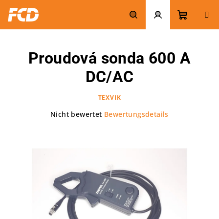
Zum
Inhalt
springen
Warenk
Suchen
Login
Proudová sonda 600 A
DC/AC
TEXVIK
Die
Nicht bewertet
Bewertungsdetails
durchschnittliche
Produktbewertung
ist
0,0
von
5
Sternen.