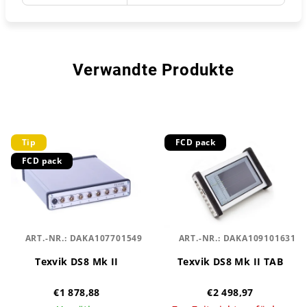
Verwandte Produkte
Tip
FCD pack
FCD pack
ART.-NR.:
DAKA107701549
ART.-NR.:
DAKA109101631
Texvik DS8 Mk II
Texvik DS8 Mk II TAB
€1 878,88
€2 498,97