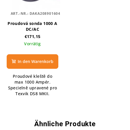
ART.-NR.:
DAKA208901604
Proudová sonda 1000 A
DC/AC
€171,15
Vorrätig
In den Warenkorb
Proudové kleště do
max 1000 Ampér.
Specielně upravené pro
Texvik DS8 MKII.
Ähnliche Produkte