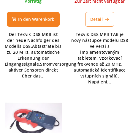
Vorrätig
Zur Zeit nicht verfügbar
In den Warenkorb
Detail
Der Texvik DS8 MKII ist
Texvik DS8 MKII TAB je
der neue Nachfolger des
nový nástupce modelu DS8
Modells DS8.Abtastrate bis
ve verzi s
zu 20 MHz, automatische
implementovaným
Erkennung der
tabletem. Vzorkovací
Eingangssignale.Stromversorgung
frekvence až 20 MHz,
aktiver Sensoren direkt
automatická identifikace
über das...
vstupních signálů.
Napájení...