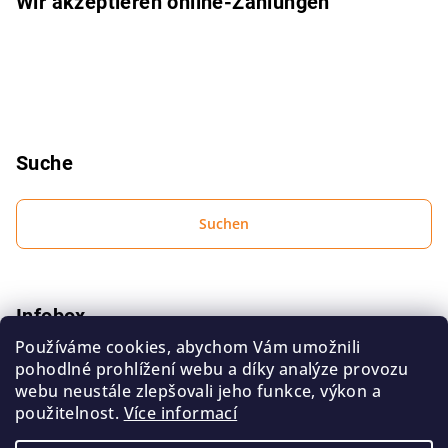
Wir akzeptieren online-Zahlungen
e
Suche
Suchen
Infobox
Používáme cookies, abychom Vám umožnili
Bedingungen zum Schutz personenbezogener Daten
pohodlné prohlížení webu a díky analýze provozu
Geschäftsbedingungen
webu neustále zlepšovali jeho funkce, výkon a
použitelnost.
Více informací
Kontakt