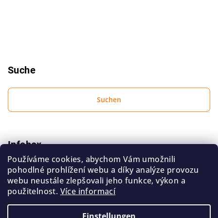
e
Suche
Suchen
Infobox
Používáme cookies, abychom Vám umožnili
Bedingungen zum Schutz personenbezogener Daten
pohodlné prohlížení webu a díky analýze provozu
Geschäftsbedingungen
webu neustále zlepšovali jeho funkce, výkon a
použitelnost.
Více informací
Kontakt
Einstellungen