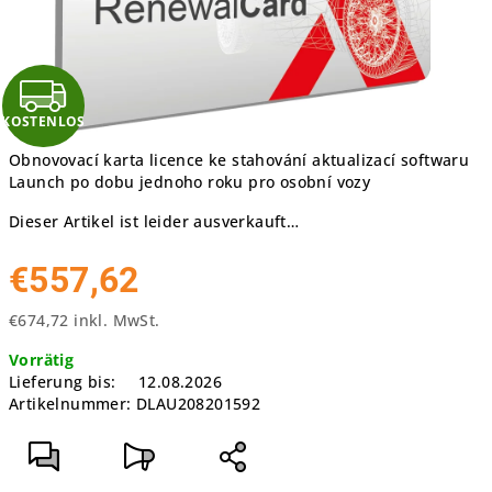
K
KOSTENLOS
O
Obnovovací karta licence ke stahování aktualizací softwaru
S
Launch po dobu jednoho roku pro osobní vozy
Dieser Artikel ist leider ausverkauft…
T
E
€557,62
N
€674,72 inkl. MwSt.
Verkaufspreis:
Vorrätig
L
Lieferung bis:
12.08.2026
Artikelnummer:
DLAU208201592
O
S