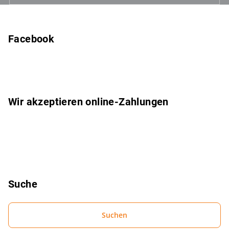
F
u
ß
Facebook
z
e
i
l
Wir akzeptieren online-Zahlungen
e
Suche
Suchen