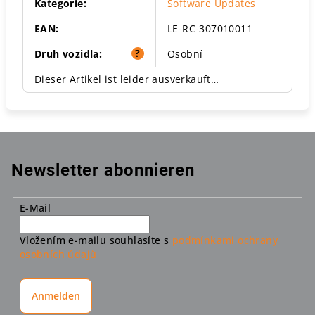
Kategorie
:
Software Updates
EAN
:
LE-RC-307010011
?
Druh vozidla
:
Osobní
Dieser Artikel ist leider ausverkauft…
Newsletter abonnieren
E-Mail
Vložením e-mailu souhlasíte s
podmínkami ochrany
osobních údajů
Anmelden