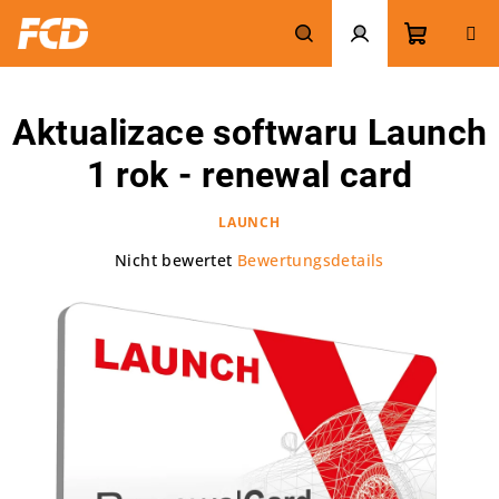
Zum
Inhalt
springen
Warenk
Suchen
Login
Aktualizace softwaru Launch
1 rok - renewal card
LAUNCH
Die
Nicht bewertet
Bewertungsdetails
durchschnittliche
Produktbewertung
ist
0,0
von
5
Sternen.