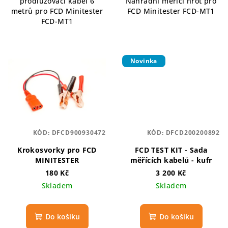
prodlužovací kabel 6
Náhradní měřící hrot pro
metrů pro FCD Minitester
FCD Minitester FCD-MT1
FCD-MT1
Novinka
KÓD:
DFCD900930472
KÓD:
DFCD200200892
Krokosvorky pro FCD
FCD TEST KIT - Sada
MINITESTER
měřících kabelů - kufr
180 Kč
3 200 Kč
Skladem
Skladem
Do košíku
Do košíku