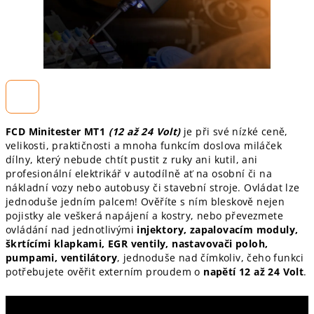
FCD Minitester
MT1
(12 až 24 Volt)
je při své nízké ceně,
velikosti, praktičnosti a mnoha funkcím doslova miláček
dílny, který nebude chtít pustit z ruky ani kutil, ani
profesionální elektrikář v autodílně ať na osobní či na
nákladní vozy nebo autobusy či stavební stroje. Ovládat lze
jednoduše jedním palcem! Ověříte s ním bleskově nejen
pojistky ale veškerá napájení a kostry, nebo převezmete
ovládání nad jednotlivými
injektory, zapalovacím moduly,
škrtícími klapkami, EGR ventily, nastavovači poloh,
pumpami, ventilátory
, jednoduše nad čímkoliv, čeho funkci
potřebujete ověřit externím proudem o
napětí 12 až 24 Volt
.