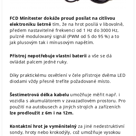
FCD Minitester dokáže proud posílat na citlivou
elektroniku šetrně
tím, že na hrot posílá v libovolně,
předem nastavitelné frekvenci od 1 Hz do 3000 Hz,
pulzně modulovaný signál (PWM od 5 do 95 %) a to
jak plusovým tak i mínusovým napětím.
Přístroj nepotřebuje vlastní baterii
a vše se dá
ovládat palcem jedné ruky.
Díky praktickému osvětlení v čele přístroje dvěma LED
diodami vždy přesně trefíte požadované místo.
Šestimetrová délka kabelu
umožňuje měřit např. i
vozidla s akumulátorem v zavazadlovém prostoru. Pro
použití na autobusech a jiných strojích a zařízeních
lze prodloužit z 6m i na 12m.
Kontaktní hrot je vyměnitelný
za jiné nedestruktivní
sondy, hroty nebo krokodýly, což umožňuje vysokou