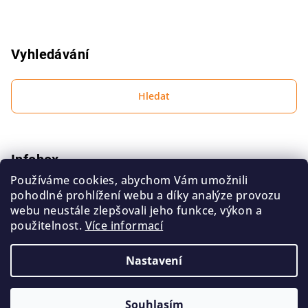
Vyhledávání
Hledat
Infobox
Používáme cookies, abychom Vám umožnili
Podmínky ochrany osobních údajů
pohodlné prohlížení webu a díky analýze provozu
Obchodní podmínky
webu neustále zlepšovali jeho funkce, výkon a
použitelnost.
Více informací
Kontakt
Nastavení
Copyright 2026
FCD Shop
. Všechna práva vyhrazena.
Souhlasím