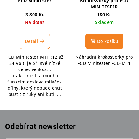
FCD Minitester
Krokosvorky pro FCD
MINITESTER
3 800 Kč
180 Kč
Na dotaz
Skladem
Detail
Do košíku
FCD Minitester MT1 (12 až
Náhradní krokosvorky pro
24 Volt) je při své nízké
FCD Minitester FCD-MT1
ceně, velikosti,
praktičnosti a mnoha
funkcím doslova miláček
dílny, který nebude chtít
pustit z ruky ani kutil,...
Odebírat newsletter