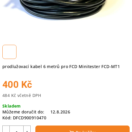
prodlužovací kabel 6 metrů pro FCD Minitester FCD-MT1
400 Kč
484 Kč včetně DPH
Měrná
Skladem
cena:
Můžeme doručit do:
12.8.2026
Kód:
DFCD900910470