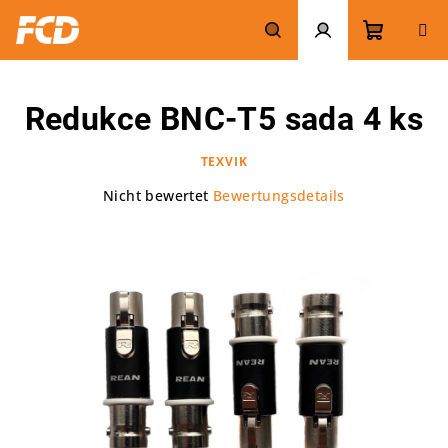
Zum
Inhalt
springen
Warenk
Suchen
Login
Redukce BNC-T5 sada 4 ks
TEXVIK
Die
Nicht bewertet
Bewertungsdetails
durchschnittliche
Produktbewertung
ist
0,0
von
5
Sternen.