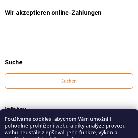
i
l
Wir akzeptieren online-Zahlungen
e
Suche
Suchen
Infobox
Používáme cookies, abychom Vám umožnili
Bedingungen zum Schutz personenbezogener Daten
pohodlné prohlížení webu a díky analýze provozu
Geschäftsbedingungen
webu neustále zlepšovali jeho funkce, výkon a