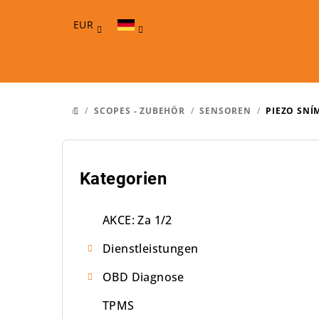
Zum
Inhalt
EUR
springen
/
SCOPES - ZUBEHÖR
/
SENSOREN
/
PIEZO SNÍ
STARTSEITE
S
e
Kategorien
Kategorien
überspringen
i
AKCE: Za 1/2
t
Dienstleistungen
e
OBD Diagnose
n
TPMS
l