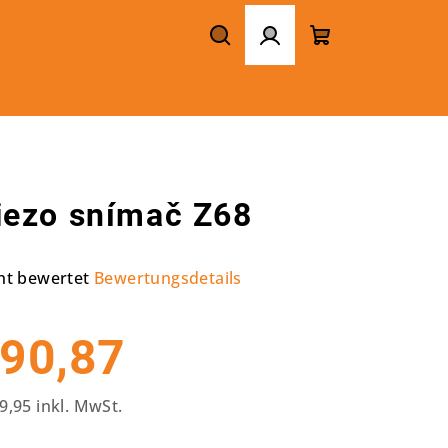
Suchen
Login
Warenkorb
iezo snímač Z68
ht bewertet
Bewertungsdetails
chschnittliche
duktbewertung
90,87
9,95 inkl. MwSt.
kaufspreis:
rnen.