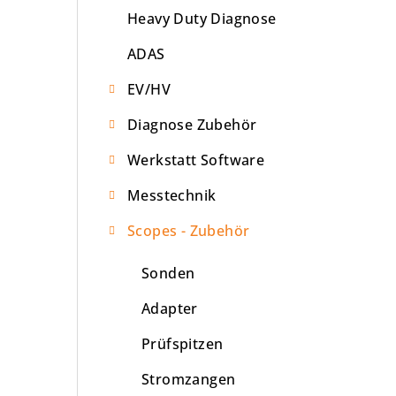
Heavy Duty Diagnose
e
ADAS
i
s
EV/HV
t
Diagnose Zubehör
e
Werkstatt Software
Messtechnik
Scopes - Zubehör
Sonden
Adapter
Prüfspitzen
Stromzangen