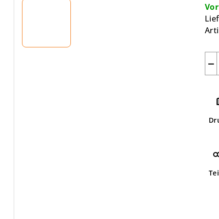
Vor
Lie
Art
−
Dr
Te