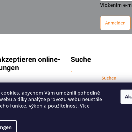
Vložením e-ma
Anmelden
akzeptieren online-
Suche
ungen
Suchen
 cookies, abychom Vám umožnili pohodlné
Ak
 webu a díky analýze provozu webu neustále
 jeho funkce, výkon a použitelnost.
Více
ungen