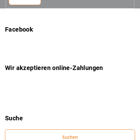
F
u
ß
Facebook
z
e
i
l
Wir akzeptieren online-Zahlungen
e
Suche
Suchen