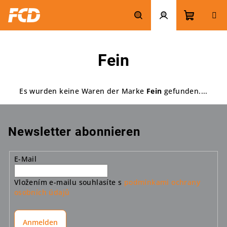
Zum
Inhalt
springen
Warenk
Suchen
Login
Fein
Es wurden keine Waren der Marke
Fein
gefunden....
Newsletter abonnieren
E-Mail
Vložením e-mailu souhlasíte s
podmínkami ochrany
osobních údajů
Anmelden