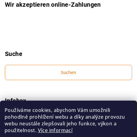
l
Wir akzeptieren online-Zahlungen
e
Suche
Suchen
Infobox
Používáme cookies, abychom Vám umožnili
Bedingungen zum Schutz personenbezogener Daten
pohodlné prohlížení webu a díky analýze provozu
Geschäftsbedingungen
webu neustále zlepšovali jeho funkce, výkon a
použitelnost.
Více informací
Kontakt