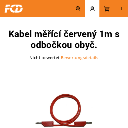
Zum
Inhalt
springen
Warenk
Suchen
Login
Kabel měřící červený 1m s
odbočkou obyč.
Die
Nicht bewertet
Bewertungsdetails
durchschnittliche
Produktbewertung
ist
0,0
von
5
Sternen.