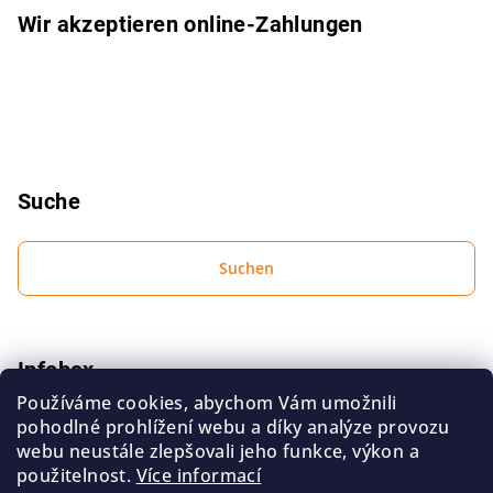
l
Wir akzeptieren online-Zahlungen
e
Suche
Suchen
Infobox
Používáme cookies, abychom Vám umožnili
Bedingungen zum Schutz personenbezogener Daten
pohodlné prohlížení webu a díky analýze provozu
Geschäftsbedingungen
webu neustále zlepšovali jeho funkce, výkon a
použitelnost.
Více informací
Kontakt