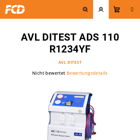
Zum
Inhalt
springen
Warenk
Suchen
Login
AVL DITEST ADS 110
R1234YF
AVL DITEST
Die
Nicht bewertet
Bewertungsdetails
durchschnittliche
Produktbewertung
ist
0,0
von
5
Sternen.