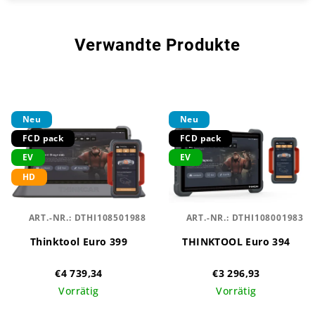
Verwandte Produkte
Neu
Neu
FCD pack
FCD pack
EV
EV
HD
ART.-NR.:
DTHI108501988
ART.-NR.:
DTHI108001983
Thinktool Euro 399
THINKTOOL Euro 394
€4 739,34
€3 296,93
Vorrätig
Vorrätig