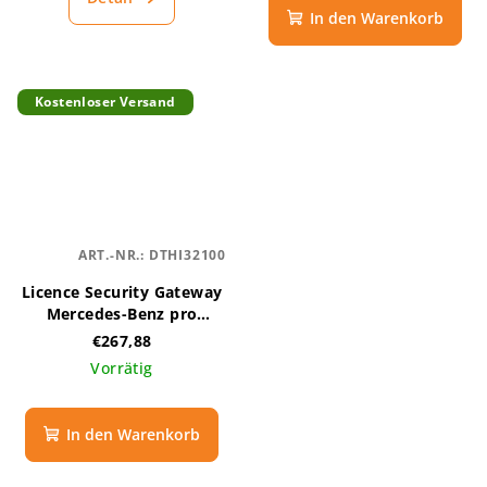
In den Warenkorb
Kostenloser Versand
ART.-NR.:
DTHI32100
Licence Security Gateway
Mercedes-Benz pro
THINKTOOL - 1 rok
€267,88
Vorrätig
In den Warenkorb