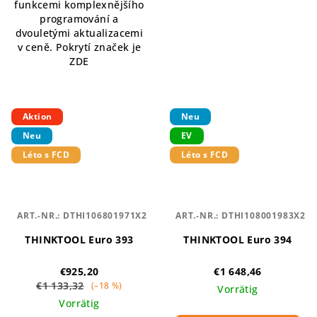
funkcemi komplexnějšího
programování a
dvouletými aktualizacemi
v ceně. Pokrytí značek je
ZDE
Aktion
Neu
Neu
EV
Léto s FCD
Léto s FCD
ART.-NR.:
DTHI106801971X2
ART.-NR.:
DTHI108001983X2
THINKTOOL Euro 393
THINKTOOL Euro 394
€925,20
€1 648,46
€1 133,32
(–18 %)
Vorrätig
Vorrätig