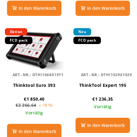
In den Warenkorb
In den Warenkorb
Aktion
Neu
FCD pack
FCD pack
ART.-NR.:
DTHI106801971
ART.-NR.:
DTHI102901929
Thinktool Euro 393
ThinkTool Expert 195
€1 850,40
€1 236,35
€2 266,64
(–18 %)
Vorrätig
Vorrätig
In den Warenkorb
In den Warenkorb