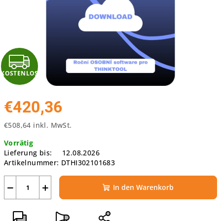
K
KOSTENLOS
O
S
€420,36
T
€508,64 inkl. MwSt.
Verkaufspreis:
E
Vorrätig
Lieferung bis:
12.08.2026
N
Artikelnummer:
DTHI302101683
L
−
+
In den Warenkorb
O