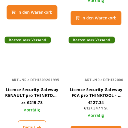
Vorrätig
In den Warenkorb
In den Warenkorb
Kostenloser Versand
Kostenloser Versand
ART.-NR.:
DTHI309201995
ART.-NR.:
DTHI32000
Licence Security Gateway
Licence Security Gateway
RENAULT pro THINKTOOL
FCA pro THINKTOOL - 1
- 10 tokenů
rok
€215,78
€127,34
ab
Verkaufspreis:
€127,34 / 1 St
Vorrätig
Vorrätig
Detail