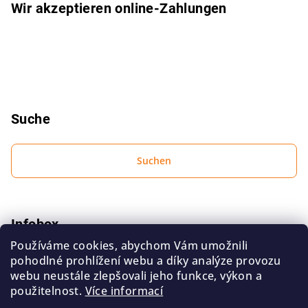
l
Wir akzeptieren online-Zahlungen
e
Suche
Suchen
Infobox
Používáme cookies, abychom Vám umožnili
Bedingungen zum Schutz personenbezogener Daten
pohodlné prohlížení webu a díky analýze provozu
Geschäftsbedingungen
webu neustále zlepšovali jeho funkce, výkon a
použitelnost.
Více informací
Kontakt