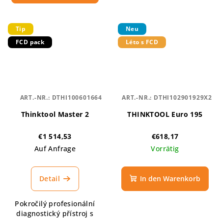
Tip
Neu
FCD pack
Léto s FCD
ART.-NR.:
DTHI100601664
ART.-NR.:
DTHI102901929X2
Thinktool Master 2
THINKTOOL Euro 195
€1 514,53
€618,17
Auf Anfrage
Vorrätig
Detail
In den Warenkorb
Pokročilý profesionální
diagnostický přístroj s