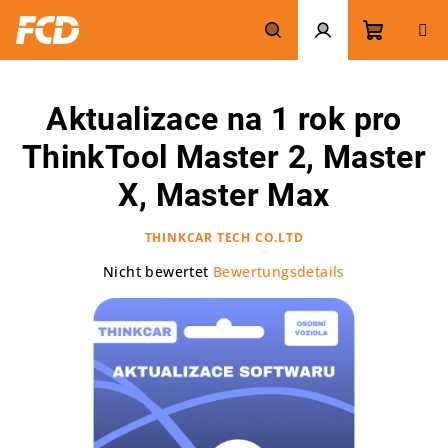
Zum
Inhalt
springen
Warenk
Suchen
Login
Aktualizace na 1 rok pro
ThinkTool Master 2, Master
X, Master Max
THINKCAR TECH CO.LTD
Die
Nicht bewertet
Bewertungsdetails
durchschnittliche
Produktbewertung
ist
0,0
von
5
Sternen.