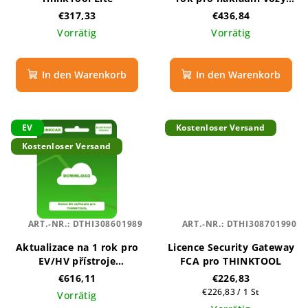
přístrojů ThinkTool
€317,33
€436,84
Vorrätig
Vorrätig
In den Warenkorb
In den Warenkorb
EV
Kostenloser Versand
Kostenloser Versand
ART.-NR.:
DTHI308601989
ART.-NR.:
DTHI308701990
Aktualizace na 1 rok pro
Licence Security Gateway
EV/HV přístroje
FCA pro THINKTOOL
THINKTOOL
€616,11
€226,83
Verkaufspreis:
€226,83 / 1 St
Vorrätig