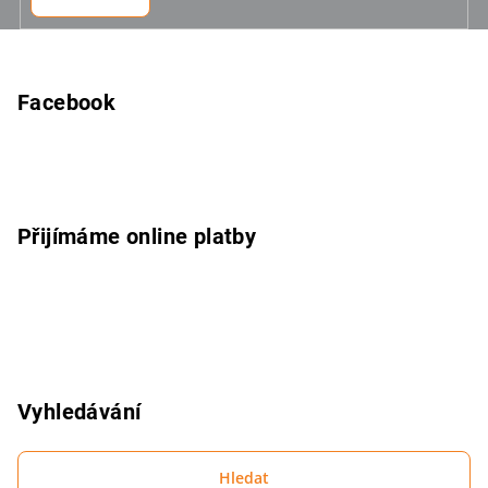
Z
á
p
Facebook
a
t
í
Přijímáme online platby
Vyhledávání
Hledat