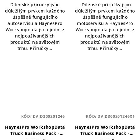
Dílenské příručky jsou
Dílenské příručky jsou
důležitým prvkem každého
důležitým prvkem každého
úspěšně fungujícího
úspěšně fungujícího
autoservisu a HaynesPro
motoservisu a HaynesPro
Workshopdata jsou jedni z
Workshopdata jsou jedni z
nejpoužívanějších
nejpoužívanějších
produktů na světovém
produktů na světovém
trhu. Příručky...
trhu. Příručky...
KÓD:
DVID300201246
KÓD:
DVID300201246X1
HaynesPro WorkshopData
HaynesPro WorkshopData
Truck Business Pack
-
Truck Business Pack -
roční licence
DEMO verze
- 30 denní