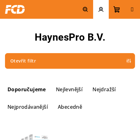
Přejít
na
obsah
Nákupn
Hledat
Přihlášení
HaynesPro B.V.
košík
Otevřít filtr
Ř
a
Doporučujeme
Nejlevnější
Nejdražší
z
e
Nejprodávanější
Abecedně
n
í
V
p
ý