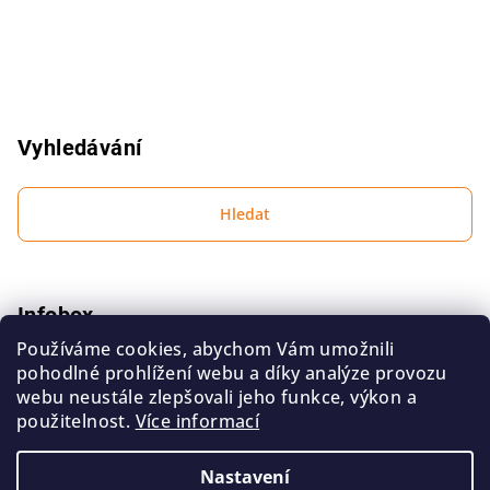
Vyhledávání
Hledat
Infobox
Používáme cookies, abychom Vám umožnili
Podmínky ochrany osobních údajů
pohodlné prohlížení webu a díky analýze provozu
Obchodní podmínky
webu neustále zlepšovali jeho funkce, výkon a
použitelnost.
Více informací
Kontakt
Nastavení