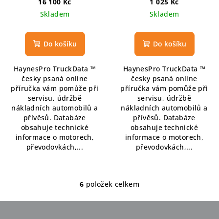
16 100 Kč
1 025 Kč
licence
Skladem
Skladem
Do košíku
Do košíku
HaynesPro TruckData ™
HaynesPro TruckData ™
česky psaná online
česky psaná online
příručka vám pomůže při
příručka vám pomůže při
servisu, údržbě
servisu, údržbě
nákladních automobilů a
nákladních automobilů a
přívěsů. Databáze
přívěsů. Databáze
obsahuje technické
obsahuje technické
informace o motorech,
informace o motorech,
převodovkách,...
převodovkách,...
6
položek celkem
O
v
l