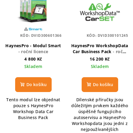
r
p
o
i
d
s
u
p
k
KÓD:
DVID300601366
KÓD:
DVID300101245
r
t
HaynesPro - Modul Smart
HaynesPro WorkshopData
o
ů
- roční licence
Car Business Pack
- roční
d
licence
4 800 Kč
16 200 Kč
u
Skladem
Skladem
k
t
Do košíku
Do košíku
ů
Tento modul lze objednat
Dílenské příručky jsou
pouze s HaynesPro
důležitým prvkem každého
Workshop Data Car
úspěšně fungujícího
Business Pack
autoservisu a HaynesPro
Workshopdata jsou jedni z
nejpoužívanějších