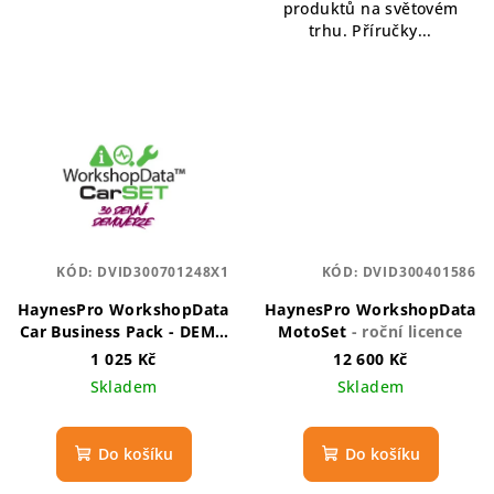
produktů na světovém
trhu. Příručky...
KÓD:
DVID300701248X1
KÓD:
DVID300401586
HaynesPro WorkshopData
HaynesPro WorkshopData
Car Business Pack - DEMO
MotoSet
- roční licence
verze
- 30 denní licence
1 025 Kč
12 600 Kč
Skladem
Skladem
Do košíku
Do košíku