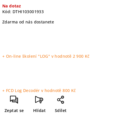
Měrná
Na dotaz
cena:
Kód:
DTHI103001933
Zdarma od nás dostanete
+ On-line školení "LOG"
v hodnotě 2 900 Kč
+ FCD Log Decodér
v hodnotě 800 Kč
Zeptat se
Hlídat
Sdílet