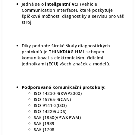
Jedná se o
inteligentní VCI
(Vehicle
Communication Interface), které poskytuje
špičkové možnosti diagnostiky a servisu pro váš
stroj.
Díky podpoře široké škály diagnostických
protokolů je
THINKDIAG HML
schopen
komunikovat s elektronickými řídícími
jednotkami (ECU) všech značek a modelů.
Podporované komunikační protokoly:
ISO 14230-4(KWP2000)
ISO 15765-4(CAN)
ISO 9141-2(ISO)
ISO 14229(UDS)
SAE J1850(VPW&PWM)
SAE J1939
SAE J1708