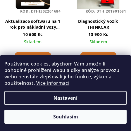
KÓD:
DTHI302201684
KÓD:
DTHI201901681
Aktualizace softwaru na 1
Diagnostický vozík
rok pro nákladní vozy
THINKCAR
přístrojů THINKTOOL
pro
10 600 Kč
13 900 Kč
nákladní vozy
Skladem
Skladem
Do košíku
Do košíku
Používáme cookies, abychom Vám umožnili
pohodlné prohlížení webu a díky analýze provozu
Roční aktualizace pro
Diagnostický vozík
webu neustále zlepšovali jeho funkce, výkon a
nákladní vozy HD pro
THINKCAR je praktický a
použitelnost.
Více informací
přístroje THINKTOOL.
mobilní úložný systém
navržený pro organizaci a
Nastavení
přenos nástrojů a
diagnostického vybavení v
dílně. S pevnými koly a
prostornou...
Souhlasím