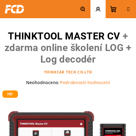
Přejít
na
obsah
Nákupn
Hledat
Přihlášení
THINKTOOL MASTER CV
+
košík
zdarma online školení LOG +
Log decodér
THINKCAR TECH CO.LTD
Průměrné
Neohodnoceno
Podrobnosti hodnocení
hodnocení
HD
produktu
je
0,0
z
5
hvězdiček.