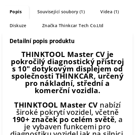
Popis
Související soubory (1)
Videa (1)
Diskuze
Značka
Thinkcar Tech Co.Ltd
Detailní popis produktu
THINKTOOL Master CV je
pokročilý diagnostický přístroj
s 10" dotykovým displejem od
společnosti THINKCAR, určený
pro nákladní, střední a
komerční vozidla.
THINKTOOL Master CV
nabízí
široké pokrytí vozidel, včetně
190+ značek po celém světě
, a
je vybaven funkcemi pro
diagnostiku vozidel jak na silnici,