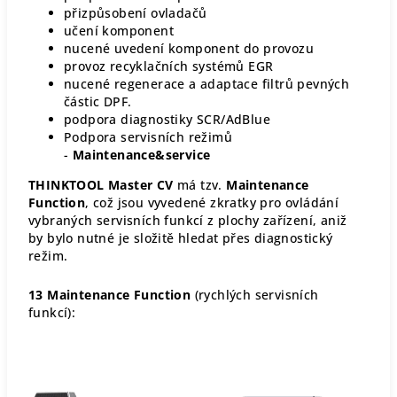
přizpůsobení ovladačů
učení komponent
nucené uvedení komponent do provozu
provoz recyklačních systémů EGR
nucené regenerace a adaptace filtrů pevných
částic DPF.
podpora diagnostiky SCR/AdBlue
Podpora servisních režimů
-
Maintenance&service
THINKTOOL Master CV
má tzv.
Maintenance
Function
, což jsou vyvedené zkratky pro ovládání
vybraných servisních funkcí z plochy zařízení, aniž
by bylo nutné je složitě hledat přes diagnostický
režim.
13 Maintenance Function
(rychlých servisních
funkcí):