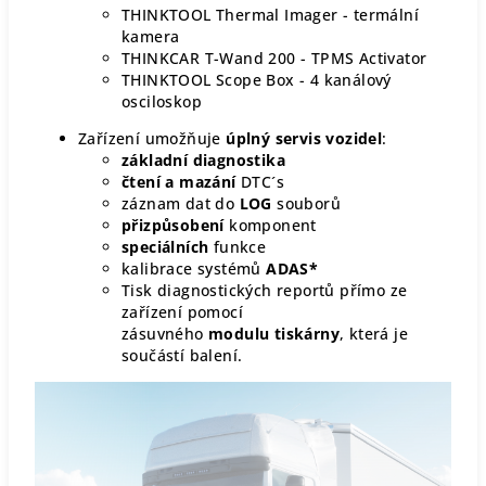
THINKTOOL Thermal Imager - termální
kamera
THINKCAR T-Wand 200 - TPMS Activator
THINKTOOL Scope Box - 4 kanálový
osciloskop
Zařízení umožňuje
úplný servis vozidel
:
základní diagnostika
čtení a mazání
DTC´s
záznam dat do
LOG
souborů
přizpůsobení
komponent
speciálních
funkce
kalibrace systémů
ADAS*
Tisk diagnostických reportů přímo ze
zařízení pomocí
zásuvného
modulu
tiskárny
, která je
součástí balení.