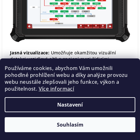
Jasná vizualizace:
Umožňuje okamžitou vizuální
detekci vozidlové sítě a spojení mezi řídicími
jednotkami.
Používáme cookies, abychom Vám umožnili
pohodlné prohlížení webu a díky analýze provozu
Rychlá detekce závad
: Barevné kódování a ikony
webu neustále zlepšovali jeho funkce, výkon a
indikují stav každé ECU, takže je snadné zjistit, která
použitelnost.
Více informací
zařízení fungují normálně, která nebyla testována a
která mohou být vadná.
Nastavení
Účinnost diagnostiky
: Technici mohou přistupovat ke
konkrétním řídicím jednotkám přímo z pohledu
topologie a provádět diagnostické testy nebo zobrazit
Souhlasím
další podrobnosti.