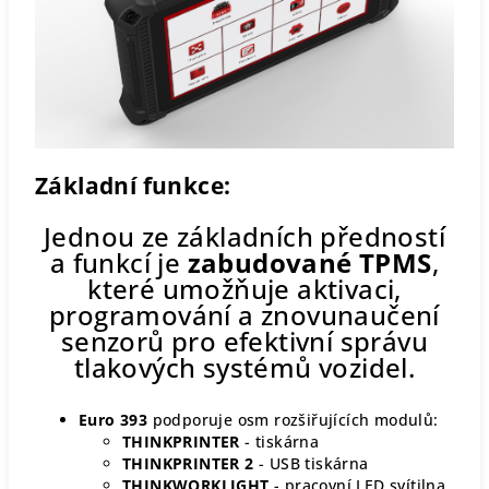
Základní funkce:
Jednou ze základních předností
a funkcí je
zabudované TPMS
,
které umožňuje aktivaci,
programování a znovunaučení
senzorů pro efektivní správu
tlakových systémů vozidel.
Euro 393
podporuje osm rozšiřujících modulů:
THINKPRINTER
- tiskárna
THINKPRINTER 2
- USB tiskárna
THINKWORKLIGHT
- pracovní LED svítilna