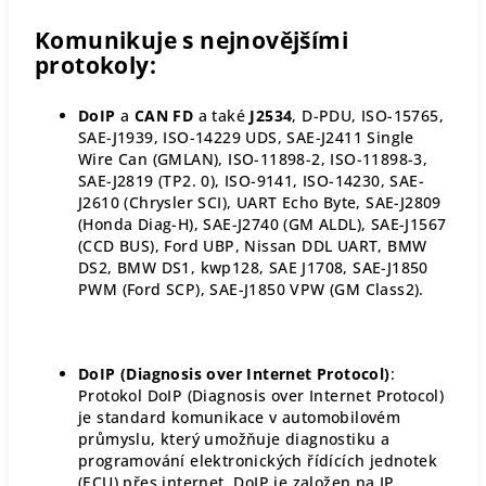
Komunikuje s nejnovějšími
protokoly:
DoIP
a
CAN FD
a také
J2534
, D-PDU, ISO-15765,
SAE-J1939, ISO-14229 UDS, SAE-J2411 Single
Wire Can (GMLAN), ISO-11898-2, ISO-11898-3,
SAE-J2819 (TP2. 0), ISO-9141, ISO-14230, SAE-
J2610 (Chrysler SCI), UART Echo Byte, SAE-J2809
(Honda Diag-H), SAE-J2740 (GM ALDL), SAE-J1567
(CCD BUS), Ford UBP, Nissan DDL UART, BMW
DS2, BMW DS1, kwp128, SAE J1708, SAE-J1850
PWM (Ford SCP), SAE-J1850 VPW (GM Class2).
DoIP (Diagnosis over Internet Protocol)
:
Protokol DoIP (Diagnosis over Internet Protocol)
je standard komunikace v automobilovém
průmyslu, který umožňuje diagnostiku a
programování elektronických řídících jednotek
(ECU) přes internet. DoIP je založen na IP