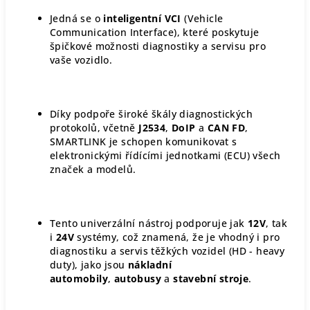
Jedná se o
inteligentní VCI
(Vehicle
Communication Interface), které poskytuje
špičkové možnosti diagnostiky a servisu pro
vaše vozidlo.
Díky podpoře široké škály diagnostických
protokolů, včetně
J2534
,
DoIP
a
CAN FD
,
SMARTLINK je schopen komunikovat s
elektronickými řídícími jednotkami (ECU) všech
značek a modelů.
Tento univerzální nástroj podporuje jak
12V
, tak
i
24V
systémy, což znamená, že je vhodný i pro
diagnostiku a servis těžkých vozidel (HD - heavy
duty), jako jsou
nákladní
automobily
,
autobusy
a
stavební stroje
.