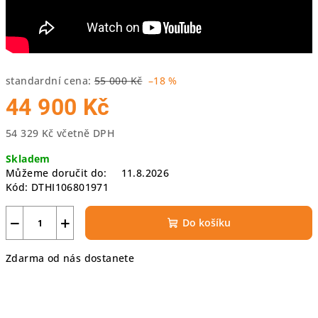
standardní cena:
55 000 Kč
–18 %
44 900 Kč
54 329 Kč včetně DPH
Měrná
Skladem
cena:
Můžeme doručit do:
11.8.2026
Kód:
DTHI106801971
−
+
Do košíku
Zdarma od nás dostanete