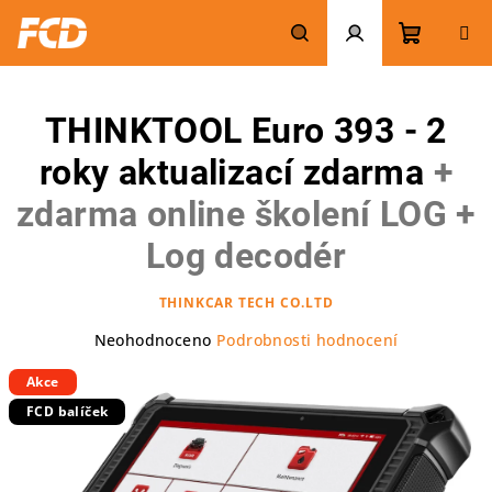
Přejít
na
obsah
Nákupn
Hledat
Přihlášení
THINKTOOL Euro 393 - 2
košík
roky aktualizací zdarma
+
zdarma online školení LOG +
Log decodér
THINKCAR TECH CO.LTD
Průměrné
Neohodnoceno
Podrobnosti hodnocení
hodnocení
Akce
produktu
je
FCD balíček
0,0
z
5