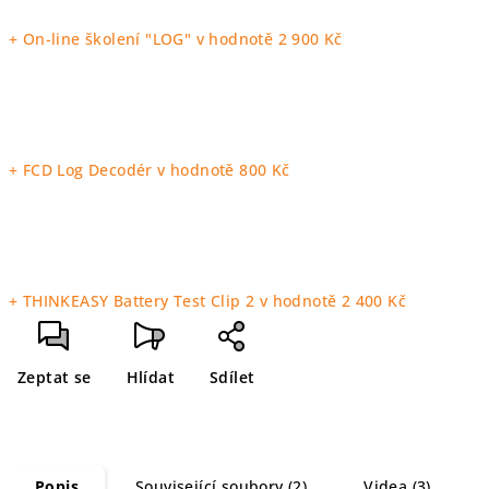
+ On-line školení "LOG"
v hodnotě 2 900 Kč
+ FCD Log Decodér
v hodnotě 800 Kč
+ THINKEASY Battery Test Clip 2
v hodnotě 2 400 Kč
Zeptat se
Hlídat
Sdílet
Popis
Související soubory (2)
Videa (3)