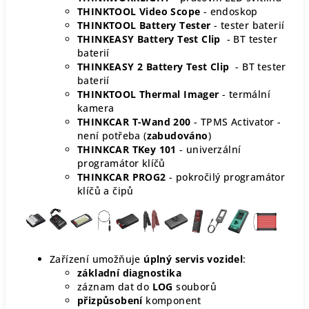
THINKTOOL Video Scope
- endoskop
THINKTOOL Battery Teste
r
- tester baterií
THINKEASY Battery Test Clip
- BT tester
baterií
THINKEASY 2 Battery Test Clip
- BT tester
baterií
THINKTOOL Thermal Imager
- termální
kamera
THINKCAR T-Wand 200
- TPMS Activator -
není potřeba (
zabudováno
)
THINKCAR TKey 101
- univerzální
programátor klíčů
THINKCAR PROG2
- pokročilý programátor
klíčů a čipů
Zařízení umožňuje
úplný servis vozidel
:
základní diagnostika
záznam dat do
LOG
souborů
přizpůsobení
komponent