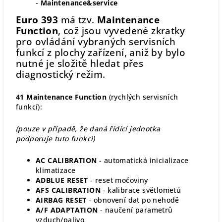
-
Maintenance&service
Euro 393
má tzv.
Maintenance
Function
, což jsou vyvedené zkratky
pro ovládání vybraných servisních
funkcí z plochy zařízení, aniž by bylo
nutné je složitě hledat přes
diagnostický režim.
41 Maintenance Function
(rychlých servisních
funkcí):
(pouze v případě, že daná řídící jednotka
podporuje tuto funkci)
AC CALIBRATION
- automatická inicializace
klimatizace
ADBLUE RESET
- reset močoviny
AFS CALIBRATION
- kalibrace světlometů
AIRBAG RESET
- obnovení dat po nehodě
A/F ADAPTATION
- naučení parametrů
vzduch/palivo