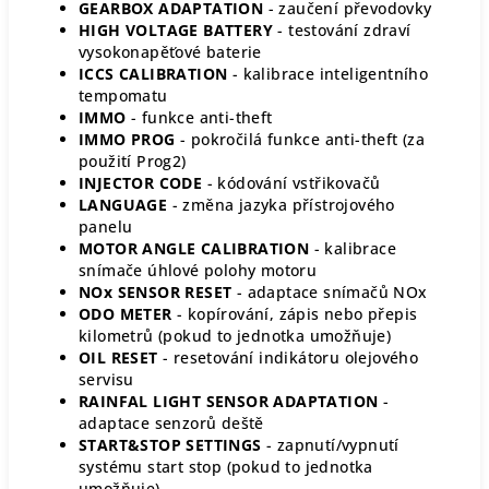
GEARBOX ADAPTATION
- zaučení převodovky
HIGH VOLTAGE BATTERY
- testování zdraví
vysokonapěťové baterie
ICCS CALIBRATION
- kalibrace inteligentního
tempomatu
IMMO
- funkce anti-theft
IMMO PROG
- pokročilá funkce anti-theft (za
použití Prog2)
INJECTOR CODE
- kódování vstřikovačů
LANGUAGE
- změna jazyka přístrojového
panelu
MOTOR ANGLE CALIBRATION
- kalibrace
snímače úhlové polohy motoru
NOx SENSOR RESET
- adaptace snímačů NOx
ODO METER
-
kopírování, zápis nebo přepis
kilometrů (pokud to jednotka umožňuje)
OIL RESET
- resetování indikátoru olejového
servisu
RAINFAL LIGHT SENSOR ADAPTATION
-
adaptace senzorů deště
START&STOP SETTINGS
- zapnutí/vypnutí
systému start stop (pokud to jednotka
umožňuje)