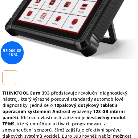
hvězdiček.
55 000 Kč
–18 %
THINKTOOL Euro 393
představuje revoluční diagnostický
nástroj, který výrazně posouvá standardy automobilové
diagnostiky. Jedná se o
10palcový dotykový tablet s
operačním systémem Android
vybavený
128 GB interní
paměti
. Klíčovou vlastností zařízení je
vestavěný modul
TPMS
, který umožňuje aktivaci, programování a
znovunaučení senzorů, čímž zajišťuje efektivní správu
tlakových systémů vozidel. Euro 393 rovněž nabízí možnost