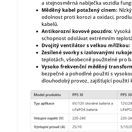
a stejnosměrná nabíječka vozidla fung
Měděný kabel potažený cínem:
Nízký
odolnost proti korozi a oxidaci, prodl
kabelů.
Antikorozní kovové pouzdro:
Vysoká 
schopnost odolávat extrémním teplot
Dvojitý ventilátor s velkou mřížkou:
Zesílené svorky s izolovanými rukoj
teplotách, všeobecně použitelné pro b
Vysoko frekvenční měděný transfor
bezpečné a pohodlné použití s vysokou
dlouhodobý provoz, zajišťující použití 