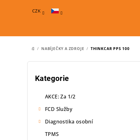
Přejít
na
CZK
obsah
/
NABÍJEČKY A ZDROJE
/
THINKCAR PPS 100
DOMŮ
P
o
Přeskočit
Kategorie
kategorie
s
AKCE: Za 1/2
t
FCD Služby
r
Diagnostika osobní
a
TPMS
n