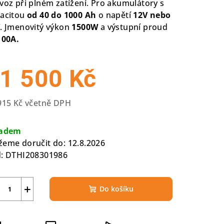
voz při plném zatížení. Pro akumulátory s
zdiček.
acitou
od 40 do 1000 Ah
o napětí
12V nebo
V
. Jmenovitý výkon
1500W
a výstupní proud
100A.
1 500 Kč
915 Kč včetně DPH
rná
a:
ladem
eme doručit do:
12.8.2026
:
DTHI208301986
+
Do košíku