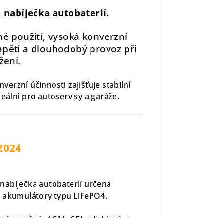
 nabíječka autobaterií.
né použití, vysoká konverzní
napětí a dlouhodobý provoz při
žení.
rzní účinnosti zajišťuje stabilní
deální pro autoservisy a garáže.
2024
 nabíječka autobaterií určená
é akumulátory typu LiFePO4.