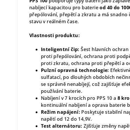
PPS 100
podporuje typy baterií jako zaplave
nabíjecí kapacitou pro baterie
od
40 do 10
přepólování, přepětí a zkratu a má snadno č
stavu v reálném čase.
Vlastnosti produktu:
Inteligentní čip:
Šest hlavních ochran
proti přepólování, ochrana proti podpě
proti zkratu, ochrana proti přepětí a o
Pulzní opravná technologie:
Efektivn
sulfatací, po dlouhých obdobích nečinn
se správně nenabíjejí, což zajišťuje e
používání baterie.
Nabíjení v
7 krocích pro PPS 10
a
8 kro
kontinuální nabíjení a oprava baterie 
Režim napájení:
Poskytuje stabilní n
napětí od 12 do 14,9V.
Test alternátoru:
Zjišťuje změny napětí