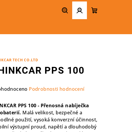
Hledat
Přihlášení
Nákupní
košík
NKCAR TECH CO.LTD
HINKCAR PPS 100
ůměrné
ohodnoceno
Podrobnosti hodnocení
nocení
duktu
NKCAR PPS 100 -
Přenosná nabíječka
obaterií.
Malá velikost, bezpečné a
odlné použití, vysoká konverzní účinnost,
bilní výstupní proud, napětí a dlouhodobý