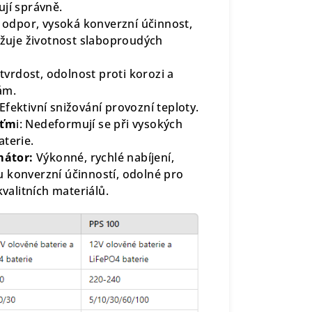
ují správně.
 odpor, vysoká konverzní účinnost,
užuje životnost slaboproudých
tvrdost, odolnost proti korozi a
ám.
E
fektivní snižování provozní teploty.
eťm
i: Nedeformují se při vysokých
aterie.
mátor:
Výkonné, rychlé nabíjení,
 konverzní účinností, odolné pro
kvalitních materiálů.