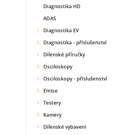
Diagnostika HD
n
ADAS
í
p
Diagnostika EV
a
Diagnostika - příslušenství
n
Dílenské příručky
e
Osciloskopy
l
Osciloskopy - příslušenství
Emise
Testery
Kamery
Dílenské vybavení