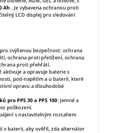
né olověné, AGM, GEL a lithiové, s
00 Ah
. Je vybavena ochranou proti
itelný LCD displej pro sledování
 pro zvýšenou bezpečnost: ochrana
tí, ochrana proti přetížení, ochrana
chrana proti přehřátí.
ě aktivuje a opravuje baterie s
osti, pod-napětím a u baterií, které
fektivní opravu a dlouhodobé
ků pro PPS 30 a PPS 100
: Jemné a
bez poškození.
apájení s nastavitelným rozsahem
 v baterii, aby ověřil, zda alternátor