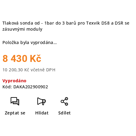
Tlaková sonda od - 1bar do 3 barů pro Texvik DS8 a DSR se
zásuvnými moduly
Položka byla vyprodána…
8 430 Kč
10 200,30 Kč včetně DPH
Měrná
Vyprodáno
cena:
Kód:
DAKA202900902
Zeptat se
Hlídat
Sdílet