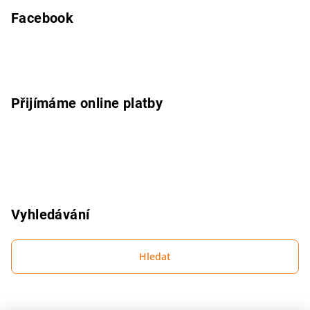
á
p
Facebook
a
t
í
Přijímáme online platby
Vyhledávání
Hledat