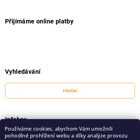
t
í
Přijímáme online platby
Vyhledávání
Hledat
Infobox
Používáme cookies, abychom Vám umožnili
Podmínky ochrany osobních údajů
pohodlné prohlížení webu a díky analýze provozu