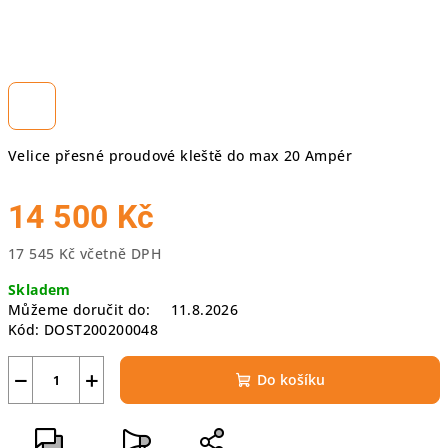
Velice přesné proudové kleště do max 20 Ampér
14 500 Kč
17 545 Kč včetně DPH
Měrná
Skladem
cena:
Můžeme doručit do:
11.8.2026
Kód:
DOST200200048
−
+
Do košíku