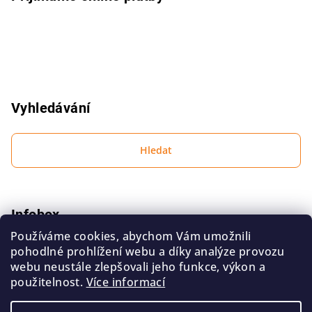
Vyhledávání
Hledat
Infobox
Používáme cookies, abychom Vám umožnili
Podmínky ochrany osobních údajů
pohodlné prohlížení webu a díky analýze provozu
Obchodní podmínky
webu neustále zlepšovali jeho funkce, výkon a
použitelnost.
Více informací
Kontakt