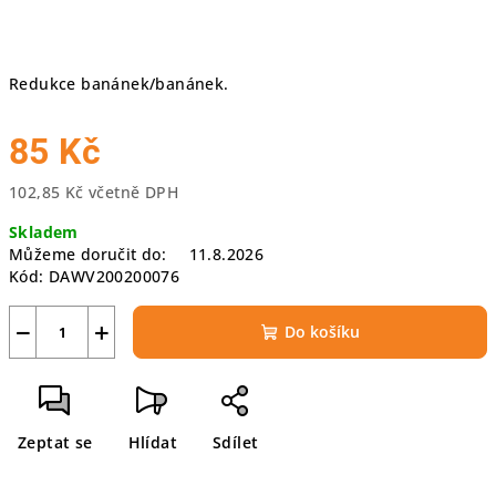
Redukce banánek/banánek.
85 Kč
102,85 Kč včetně DPH
Měrná
Skladem
cena:
Můžeme doručit do:
11.8.2026
Kód:
DAWV200200076
−
+
Do košíku
Zeptat se
Hlídat
Sdílet