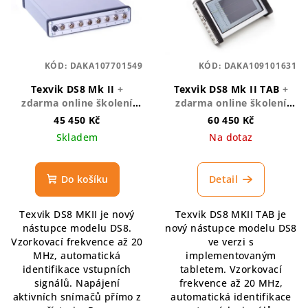
KÓD:
DAKA107701549
KÓD:
DAKA109101631
Texvik DS8 Mk II
+
Texvik DS8 Mk II TAB
+
zdarma online školení
zdarma online školení
TEXVIK
TEXVIK
45 450 Kč
60 450 Kč
Skladem
Na dotaz
Do košíku
Detail
Texvik DS8 MKII je nový
Texvik DS8 MKII TAB je
nástupce modelu DS8.
nový nástupce modelu DS8
Vzorkovací frekvence až 20
ve verzi s
MHz, automatická
implementovaným
identifikace vstupních
tabletem. Vzorkovací
signálů. Napájení
frekvence až 20 MHz,
aktivních snímačů přímo z
automatická identifikace