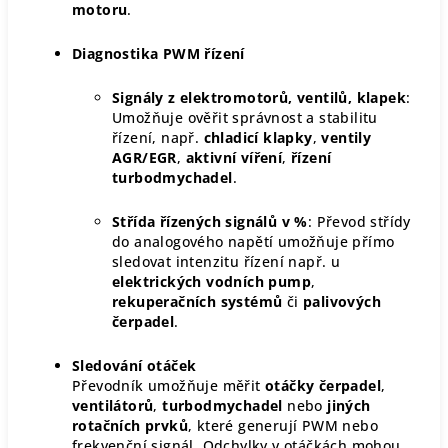
motoru
.
Diagnostika PWM řízení
Signály z elektromotorů, ventilů, klapek
:
Umožňuje ověřit správnost a stabilitu
řízení, např.
chladicí klapky
,
ventily
AGR/EGR
,
aktivní víření
,
řízení
turbodmychadel
.
Střída řízených signálů v %
: Převod střídy
do analogového napětí umožňuje přímo
sledovat intenzitu řízení např. u
elektrických vodních pump
,
rekuperačních systémů
či
palivových
čerpadel
.
Sledování otáček
Převodník umožňuje měřit
otáčky čerpadel
,
ventilátorů
,
turbodmychadel
nebo
jiných
rotačních prvků
, které generují PWM nebo
frekvenční signál. Odchylky v otáčkách mohou