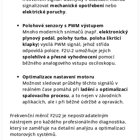
signalizovat
mechanické opotřebení
nebo
elektrické poruchy
.
Polohové senzory s PWM výstupem
Mnoho moderních snímačů (např.
elektronický
plynový pedál
,
polohy turba
,
poloha škrticí
klapky
) vysílá PWM signál, jehož střída
odpovídá poloze. F2U-2 umožňuje jejich
spolehlivé a přesné vyhodnocení
pomocí
běžného analogového vstupu osciloskopu.
Optimalizace nastavení motoru
Možnost sledovat průběhy těchto signálů v
reálném čase pomáhá při
ladění
a
optimalizaci
spalovacího procesu
, a to nejen v závodních
aplikacích, ale i při běžné údržbě a opravách.
Frekvenční měnič F2U2 je nepostradatelným
nástrojem pro každého profesionálního diagnostika,
který se zaměřuje na detailní analýzu a optimalizaci
motorových systémů.