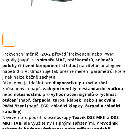
Frekvenční měnič F2U-2 převádí frekvenční nebo PWM
signály (např. ze
snímače MAF
,
otáčkoměrů
,
snímačů
polohy
či
řízení komponent střídou
) na čitelné analogové
napětí 0–5 V. Umožňuje tak přesné měření parametrů, které
jinak nelze běžně zachytit.
Díky tomu je ideální pro
diagnostiku pulzací v sání
způsobených např.
vadnými ventily
,
nestandardní vačkou
nebo
netěsnostmi
, pro
vyhodnocení signálů o rychlosti
otáčení
(např.
čerpadla
,
turba
,
klapek
) nebo
sledování
PWM řízení
(např.
EGR
,
chladicí klapky
,
čerpadla chladicí
kapaliny
).
Navržen pro použití s osciloskopy
Texvik DS8 MKII
a
DS8
MKII TAB
, ale využitelný i s jinými zařízeními.
Převodník
zobrazuje hodnotu frekvence nebo střídy v podobě