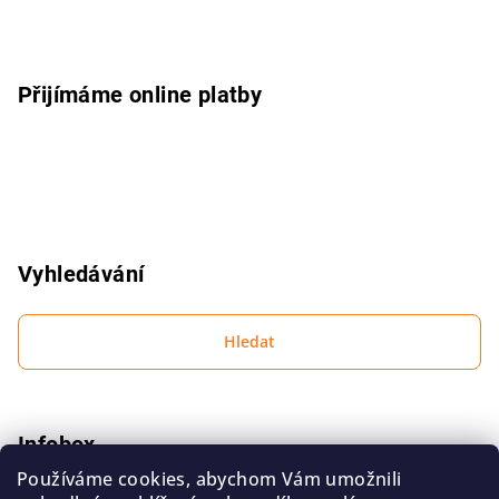
t
í
Přijímáme online platby
Vyhledávání
Hledat
Infobox
Používáme cookies, abychom Vám umožnili
Podmínky ochrany osobních údajů