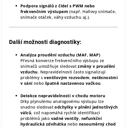
Podpora signálů z čidel s PWM nebo
frekvenčním výstupem
(např. Hallovy snímače,
snímače otáček, váhy vzduchu aj.).
Další možnosti diagnostiky:
Analýza proudění vzduchu (MAF, MAP)
Přesná konverze frekvenčního výstupu ze
snímačů umožňuje sledovat
změny v proudění
vzduchu
. Nepravidelnosti často signalizují
problémy s
ventilovým rozvodem
,
netěsnostmi
v sání
nebo
špatně nastavenou vačkou
.
Detekce nepravidelností v chodu motoru
Díky plynulému analogovému výstupu lze
snadno sledovat
odchylky v plnění jednotlivých
válců
, což napomáhá rychlé identifikaci
problémů jako
vadné ventily
,
nefunkční
hydraulická zdvihátka
nebo
nesouměrný chod