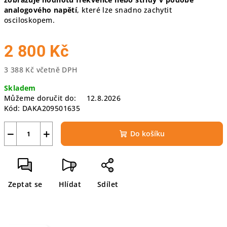
analogového napětí
, které lze snadno zachytit
osciloskopem.
2 800 Kč
3 388 Kč včetně DPH
Měrná
Skladem
cena:
Můžeme doručit do:
12.8.2026
Kód:
DAKA209501635
−
+
Do košíku
Zeptat se
Hlídat
Sdílet