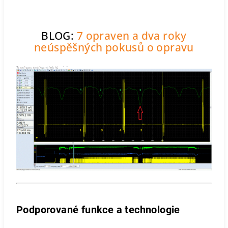
BLOG:
7 opraven a dva roky
neúspěšných pokusů o opravu
Podporované funkce a technologie