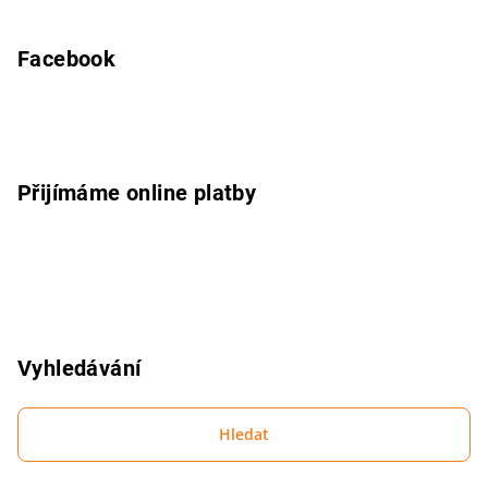
Z
á
p
Facebook
a
t
í
Přijímáme online platby
Vyhledávání
Hledat