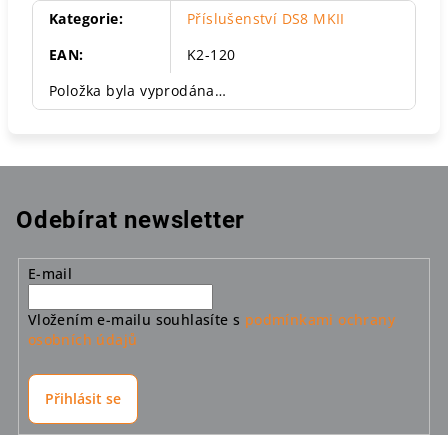
Kategorie
:
Příslušenství DS8 MKII
EAN
:
K2-120
Položka byla vyprodána…
Odebírat newsletter
E-mail
Vložením e-mailu souhlasíte s
podmínkami ochrany
osobních údajů
Přihlásit se