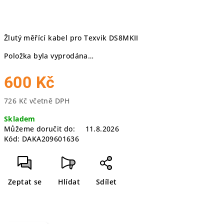
Žlutý měřící kabel pro Texvik DS8MKII
Položka byla vyprodána…
600 Kč
726 Kč včetně DPH
Měrná
Skladem
cena:
Můžeme doručit do:
11.8.2026
Kód:
DAKA209601636
Zeptat se
Hlídat
Sdílet