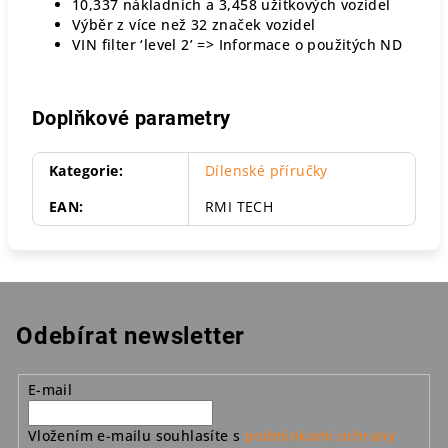
10,337 nákladních a 3,458 užitkových vozidel
Výběr z více než 32 značek vozidel
VIN filter ‘level 2’ => Informace o použitých ND
Doplňkové parametry
Kategorie
:
Dílenské příručky
EAN
:
RMI TECH
Odebírat newsletter
E-mail
Vložením e-mailu souhlasíte s
podmínkami ochrany