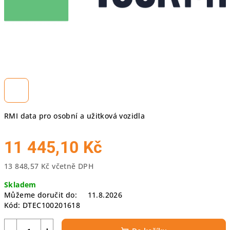
RMI data pro osobní a užitková vozidla
11 445,10 Kč
13 848,57 Kč včetně DPH
Měrná
Skladem
cena:
Můžeme doručit do:
11.8.2026
Kód:
DTEC100201618