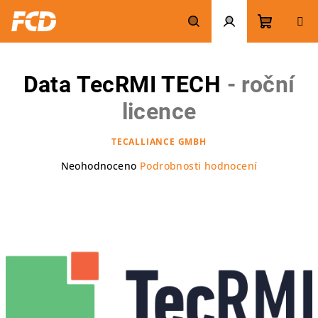
Přejít
na
obsah
Nákupn
Hledat
Přihlášení
Data TecRMI TECH
- roční
košík
licence
TECALLIANCE GMBH
Průměrné
Neohodnoceno
Podrobnosti hodnocení
hodnocení
produktu
je
0,0
z
5
hvězdiček.